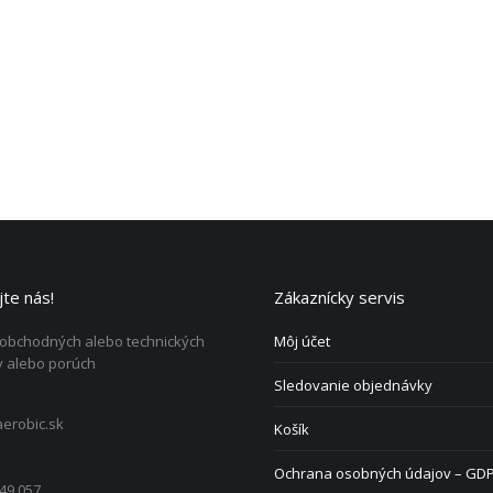
te nás!
Zákaznícky servis
 obchodných alebo technických
Môj účet
 alebo porúch
Sledovanie objednávky
erobic.sk
Košík
Ochrana osobných údajov – GD
49 057