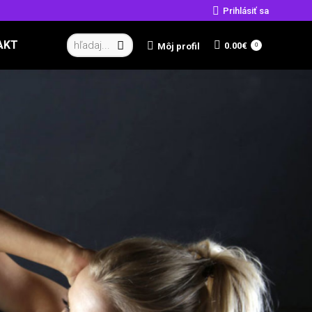
Prihlásiť sa
Vyhľadávanie:
AKT
0.00
€
Môj profil
0