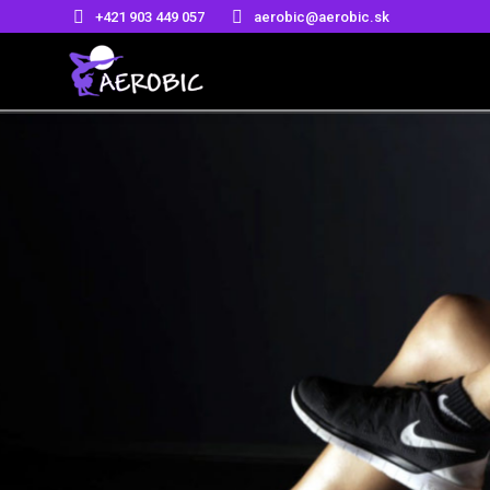
+421 903 449 057
aerobic@aerobic.sk