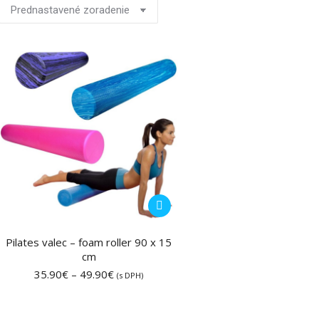
Tento
produkt
má
Pilates valec – foam roller 90 x 15
cm
viacero
Price
35.90
€
–
49.90
€
variantov.
(s DPH)
range:
Možnosti
35.90€
si
through