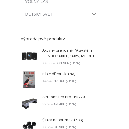
VOĽNÝ ČAS
DETSKÝ SVET
Výpredajové produkty
Aktívny prenosný PA systém
COMBO-160BT , 160W, MP3/BT
Pôvodná
Aktuálna
330.00
€
321.90
€
(s DPH)
cena
cena
Bible dřepu (kniha)
bola:
je:
330.00€.
321.90€.
Pôvodná
Aktuálna
14.54
€
12.36
€
(s DPH)
cena
cena
bola:
je:
Aerobic step Pro TPR770
14.54€.
12.36€.
Pôvodná
Aktuálna
89.90
€
84.40
€
(s DPH)
cena
cena
bola:
je:
Činka neoprénová 5 kg
89.90€.
84.40€.
Pôvodná
Aktuálna
23.75
€
20.90
€
(s DPH)