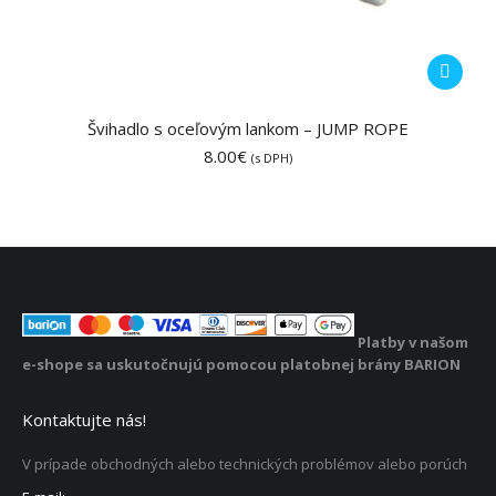
Švihadlo s oceľovým lankom – JUMP ROPE
8.00
€
(s DPH)
Platby v našom
e-shope sa uskutočnujú pomocou platobnej brány BARION
Kontaktujte nás!
V prípade obchodných alebo technických problémov alebo porúch