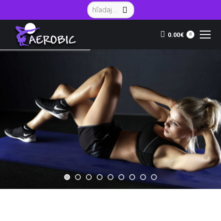
Vyhľadávanie:
0.00
€
0