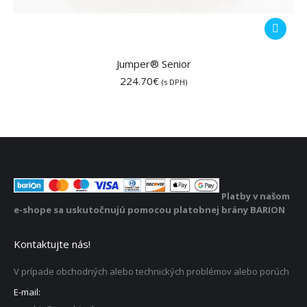
Jumper® Senior
224.70
€
(s DPH)
Platby v našom
e-shope sa uskutočnujú pomocou platobnej brány BARION
Kontaktujte nás!
V prípade obchodných alebo technických problémov alebo porúch
E-mail: