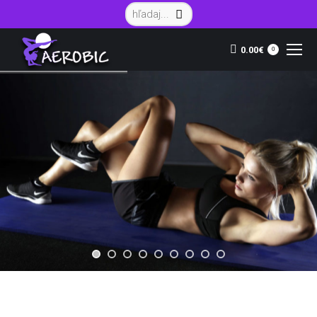
Vyhľadávanie:
0.00
€
0