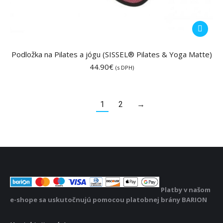
Podložka na Pilates a jógu (SISSEL® Pilates & Yoga Matte)
44.90
€
(s DPH)
1
2
→
Platby v našom
e-shope sa uskutočnujú pomocou platobnej brány BARION