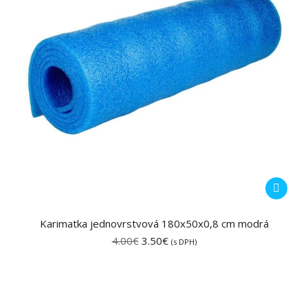
Karimatka jednovrstvová 180x50x0,8 cm modrá
Pôvodná
Aktuálna
4.00
€
3.50
€
(s DPH)
cena
cena
bola:
je:
4.00€.
3.50€.