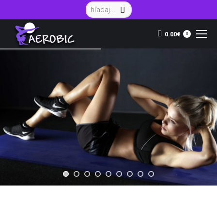
Vyhľadávanie:
0.00
€
0