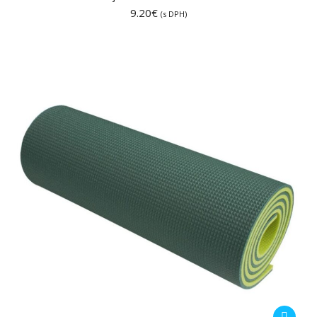
9.20
€
(s DPH)