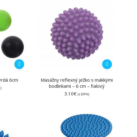
môžete
vybrať
na
stránke
produktu.
Tento
produkt
má
Masážny reflexný ježko s mäkkými
tvrdá 6cm
bodlinkami – 6 cm – fialový
viacero
)
3.10
€
variantov.
(s DPH)
Možnosti
si
môžete
vybrať
na