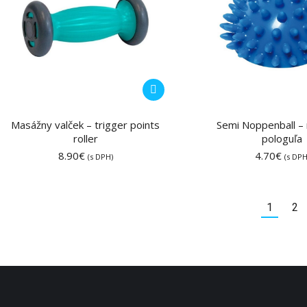
Masážny valček – trigger points
Semi Noppenball –
roller
pologuľa
8.90
€
4.70
€
(s DPH)
(s DPH
1
2