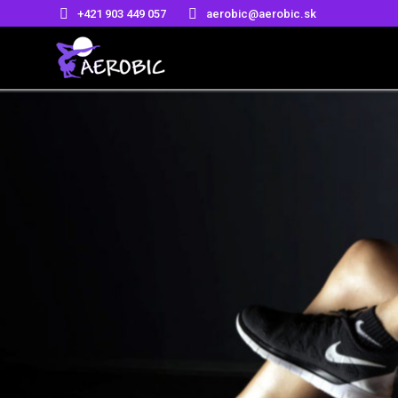
+421 903 449 057
aerobic@aerobic.sk