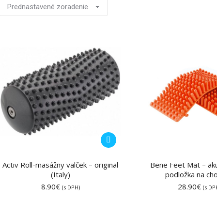
Activ Roll-masážny valček – original
Bene Feet Mat – ak
(Italy)
podložka na cho
8.90
€
28.90
€
(s DPH)
(s DP