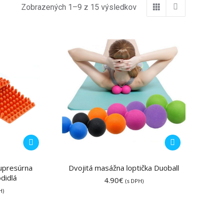
Zobrazených 1–9 z 15 výsledkov
Tento
produkt
má
upresúrna
Dvojitá masážna loptička Duoball
didlá
viacero
4.90
€
(s DPH)
variantov.
H)
Možnosti
si