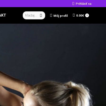
Prihlásiť sa
Vyhľadávanie:
AKT
0.00
€
Môj profil
0