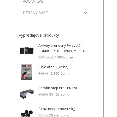
VOĽNÝ ČAS
DETSKÝ SVET
Výpredajové produkty
Aktívny prenosný PA systém
COMBO-160BT , 160W, MP3/BT
Pôvodná
Aktuálna
330.00
€
321.90
€
(s DPH)
cena
cena
Bible dřepu (kniha)
bola:
je:
330.00€.
321.90€.
Pôvodná
Aktuálna
14.54
€
12.36
€
(s DPH)
cena
cena
bola:
je:
Aerobic step Pro TPR770
14.54€.
12.36€.
Pôvodná
Aktuálna
89.90
€
84.40
€
(s DPH)
cena
cena
bola:
je:
Činka neoprénová 5 kg
89.90€.
84.40€.
Pôvodná
Aktuálna
23.75
€
20.90
€
(s DPH)