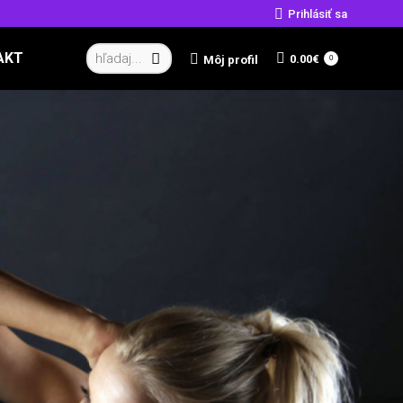
Prihlásiť sa
Vyhľadávanie:
AKT
0.00
€
Môj profil
0