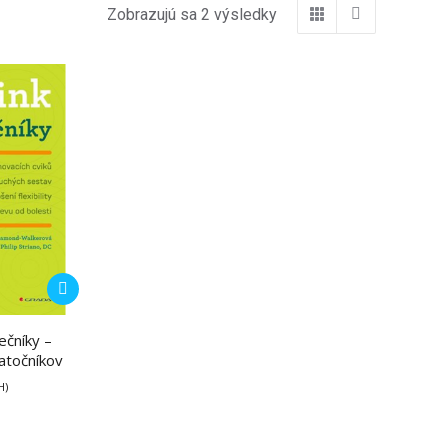
Zobrazujú sa 2 výsledky
ečníky –
atočníkov
H)