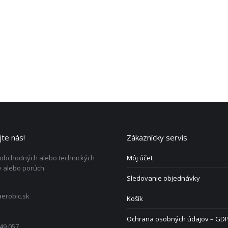
te nás!
Zákaznícky servis
 obchodných alebo technických
Môj účet
 alebo porúch
Sledovanie objednávky
erobic.sk
Košík
Ochrana osobných údajov – GD
49 057