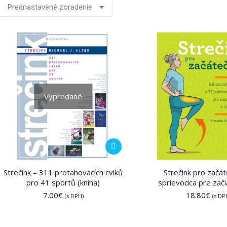
Vypredané
Strečink – 311 protahovacích cviků
Strečink pro začát
pro 41 sportů (kniha)
sprievodca pre zači
7.00
€
18.80
€
(s DPH)
(s DP