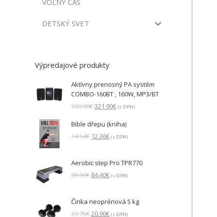
VOĽNÝ ČAS
DETSKÝ SVET
Výpredajové produkty
Aktívny prenosný PA systém
COMBO-160BT , 160W, MP3/BT
Pôvodná
Aktuálna
330.00
€
321.90
€
(s DPH)
cena
cena
Bible dřepu (kniha)
bola:
je:
330.00€.
321.90€.
Pôvodná
Aktuálna
14.54
€
12.36
€
(s DPH)
cena
cena
bola:
je:
Aerobic step Pro TPR770
14.54€.
12.36€.
Pôvodná
Aktuálna
89.90
€
84.40
€
(s DPH)
cena
cena
bola:
je:
Činka neoprénová 5 kg
89.90€.
84.40€.
Pôvodná
Aktuálna
23.75
€
20.90
€
(s DPH)