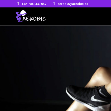
+421 903 449 057
aerobic@aerobic.sk